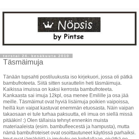
torstai 24. kesäkuuta 2010
Täsmäimuja
Tänään tupsahti postiluukusta iso kirjekuori, jossa oli pätkä
bambufroteeta. Siitä sitten surauttelin heti täsmäimuja.
Kaikissa imuissa on kaksi kerrosta bambufroteeta.
Kankaasta sai imuja 12kpl, osa menee Emilille ja osa jää
meille. Täsmäimut ovat hyviä lisäimuja poikien vaipoissa,
heillä kun vaipat kastuvat enemmän etuosasta. Näin vaipan
takaosaan ei tule turhaa paksuutta, eli imua on siellä missä
pitääkin! :) Olen tällaisia tehnyt ennenkin muista
materiaaleista (esim. bambufleecestä ja hampusta), mutta
nämä bambufroteiset ovat osoittautuneet käytössä parhaiksi.
Imut ovat jämäköitä ja imukyky on kohdallaan, eivätkä ne